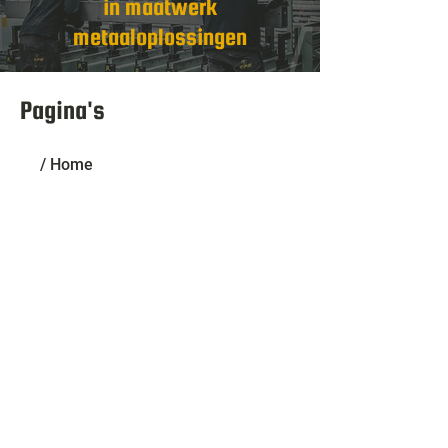
in maatwerk
metaaloplossingen
Pagina's
/ Home
/ Over EPM
/ Productietechnieken
/ Plaatbewerking
/ Machines
/ Nieuws
/ Contact