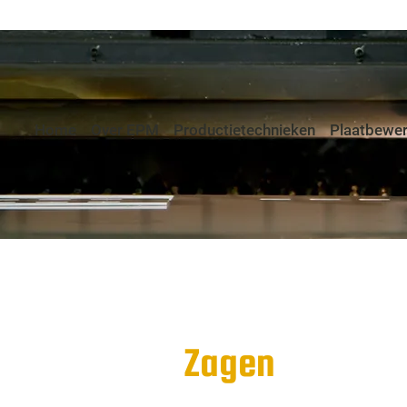
Home
Over EPM
Productietechnieken
Plaatbewer
Zagen